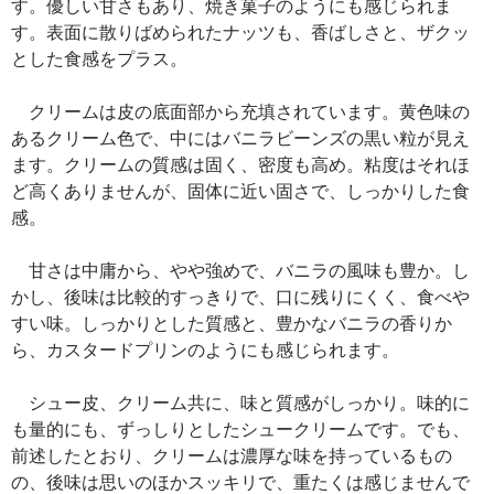
す。優しい甘さもあり、焼き菓子のようにも感じられま
す。表面に散りばめられたナッツも、香ばしさと、ザクッ
とした食感をプラス。
クリームは皮の底面部から充填されています。黄色味の
あるクリーム色で、中にはバニラビーンズの黒い粒が見え
ます。クリームの質感は固く、密度も高め。粘度はそれほ
ど高くありませんが、固体に近い固さで、しっかりした食
感。
甘さは中庸から、やや強めで、バニラの風味も豊か。し
かし、後味は比較的すっきりで、口に残りにくく、食べや
すい味。しっかりとした質感と、豊かなバニラの香りか
ら、カスタードプリンのようにも感じられます。
シュー皮、クリーム共に、味と質感がしっかり。味的に
も量的にも、ずっしりとしたシュークリームです。でも、
前述したとおり、クリームは濃厚な味を持っているもの
の、後味は思いのほかスッキリで、重たくは感じませんで