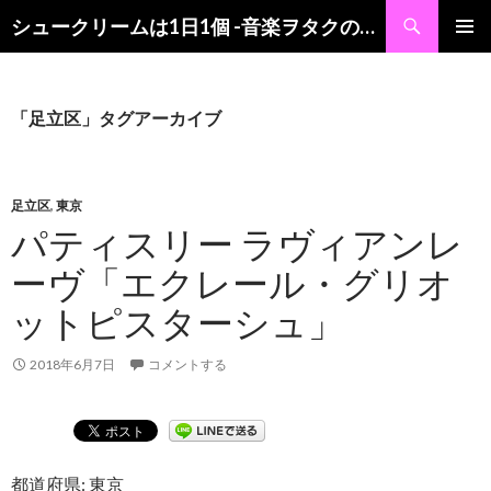
検
シュークリームは1日1個 -音楽ヲタクの食レポブログ-
索
コ
メインメ
ン
ニュー
テ
ン
「足立区」タグアーカイブ
ツ
へ
ス
キ
足立区
,
東京
ッ
パティスリー ラヴィアンレ
プ
ーヴ「エクレール・グリオ
ットピスターシュ」
2018年6月7日
コメントする
都道府県: 東京