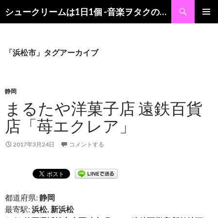
検
シュークリームは1日1個 -音楽ヲタクの食レポブログ-
索
コ
メインメ
ン
ニュー
テ
ン
「浜松市」タグアーカイブ
ツ
へ
ス
キ
静岡
ッ
まるたや洋菓子店 遠鉄百貨
プ
店「苺エクレア」
2017年3月24日
コメントする
都道府県:
静岡
最寄駅:
浜松, 新浜松