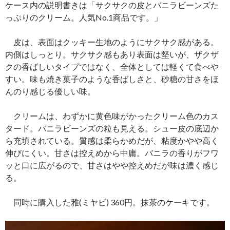
ケース内の説明書きは「サクサクの皮とバニラビーンズた
っぷりのクリーム。人気No.1商品です。」
皮は、表面はクッキー生地のようにサクサク感がある。
内側はしっとり。サクサク感もあり表面は堅いが、ザクザ
クの香ばしいタイプではなく、全体としては軽くて食べや
すい。味も焼き菓子のような香ばしさと、砂糖の甘さをほ
んのり感じる優しい味。
クリームは、わずかに黄色味がかったクリーム色のカス
タード。バニラビーンズの粒も見える。シュー皮の底辺か
ら充填されている。質感は柔らかめだが、粘度かやや高く
伸びにくい。甘さは控えめから中庸。バニラの香りがフワ
ッと口に広がるので、甘さはやや控えめだが味は濃く感じ
る。
同時に購入した雅(ミヤビ) 360円。抹茶のケーキです。