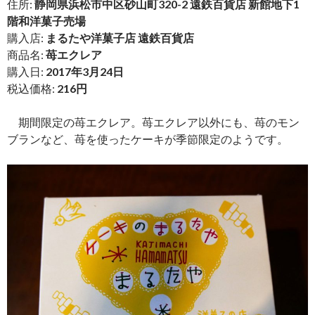
住所:
静岡県浜松市中区砂山町320-2 遠鉄百貨店 新館地下1
階和洋菓子売場
購入店:
まるたや洋菓子店 遠鉄百貨店
商品名:
苺エクレア
購入日:
2017年3月24日
税込価格:
216円
期間限定の苺エクレア。苺エクレア以外にも、苺のモン
ブランなど、苺を使ったケーキが季節限定のようです。