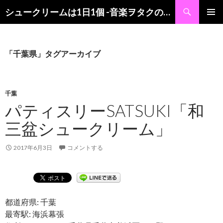
検
シュークリームは1日1個 -音楽ヲタクの食レポブログ-
索
コ
メインメ
ン
ニュー
テ
ン
「千葉県」タグアーカイブ
ツ
へ
ス
キ
千葉
ッ
パティスリーSATSUKI「和
プ
三盆シュークリーム」
2017年6月3日
コメントする
都道府県: 千葉
最寄駅: 海浜幕張