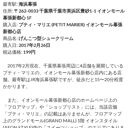
最寄駅:
海浜幕張
住所:
〒262-0033 千葉県千葉市美浜区豊砂1-1 イオンモール
幕張新都心 1F
購入店:
プティ・マリエ (PETIT MARIER) イオンモール幕張
新都心店
商品名:
げんこつ型シュークリーム
購入日:
2017年2月26日
税込価格:
199円
2017年2月現在、千葉県幕張周辺に4店舗を展開している
プティ・マリエの、イオンモール幕張新都心店内にある店
舗。最寄駅はJR海浜幕張駅ですが、徒歩だと15〜20分程度
かかります。
また、イオンモール幕張新都心店のホームページ上の
「フロアマップ」や「ショップリスト」には、当該店舗
「プティ・マリエ」の記載はありませんが、フロアマップ
上のグランドモール(GRAND MALL) 1階 イオンスタイル
(AEON STYLE)内の「スイーツショップ」のエリアにありま