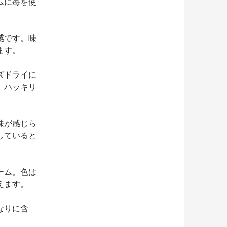
ムに苺を使
感です。味
ます。
ズドライに
、ハッキリ
。
味が感じら
していると
ーム。色は
えます。
なりに含