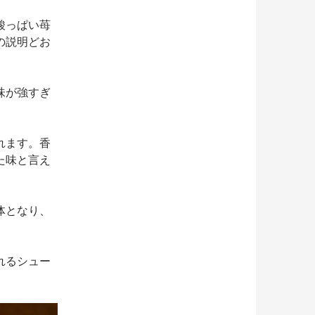
酸っぱい苺
の説明どお
味が強すぎ
れます。香
た味と言え
体となり、
れるシュー