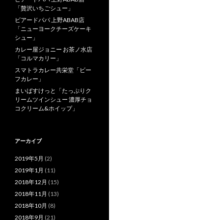
「贅沢いちごシュー」
ビアードパパ 上野ABAB店
「ニューヨークチーズケーキ
シュー」
カレー屋ジョニー お茶ノ水店
「コルマカリー」
スマトラカレー共栄堂「ビー
フカレー」
まいばすけっと「たっぷりク
リームツインシュー 濃厚チョ
コクリーム&ホイップ」
アーカイブ
2019年5月
(2)
2019年1月
(11)
2018年12月
(15)
2018年11月
(13)
2018年10月
(8)
2018年9月
(21)