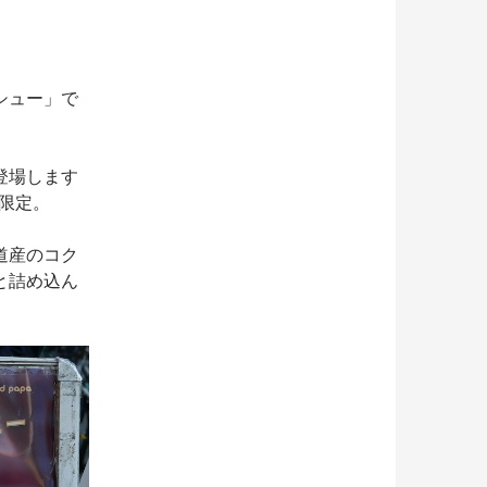
シュー」で
登場します
間限定。
道産のコク
と詰め込ん