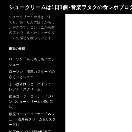
検
シュークリームは1日1個 -音楽ヲタクの食レポブログ
索
シュークリームが好きです。
でも、あーりんのほうがもっ
と好きです。コンビニから有
名店まで、食べたシュークリ
ームの感想を綴っています。
最近の投稿
ローソン「もっちっちバニラ
シュー」
ローソン「濃厚カスタードの
さくっとシュー」
まいばすけっと「パイシュー
レアチーズクリーム」
銀座コージーコーナー「ジャ
ンボシュークリーム (濃い苺
味)」
銀座コージーコーナー「Wシ
ュー (濃厚苺クリーム&カスタ
ード)」
ビアードパパ 上野ABAB店