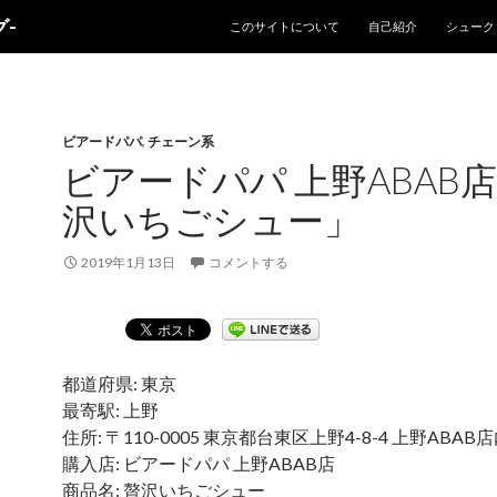
コンテンツへスキップ
-
このサイトについて
自己紹介
シューク
ビアードパパ
,
チェーン系
ビアードパパ 上野ABAB
沢いちごシュー」
2019年1月13日
コメントする
都道府県: 東京
最寄駅: 上野
住所: 〒110-0005 東京都台東区上野4-8-4 上野ABAB店
購入店: ビアードパパ 上野ABAB店
商品名: 贅沢いちごシュー