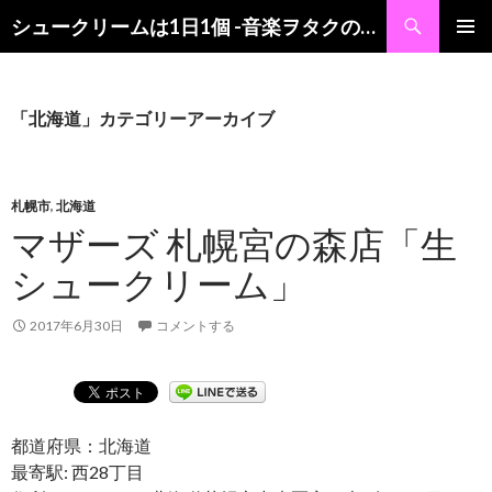
検
シュークリームは1日1個 -音楽ヲタクの食レポブログ-
索
コ
メインメ
ン
ニュー
テ
ン
「北海道」カテゴリーアーカイブ
ツ
へ
ス
キ
札幌市
,
北海道
ッ
マザーズ 札幌宮の森店「生
プ
シュークリーム」
2017年6月30日
コメントする
都道府県：北海道
最寄駅: 西28丁目