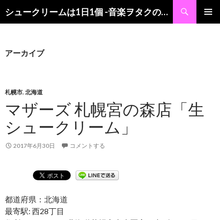
検
シュークリームは1日1個 -音楽ヲタクの食レポブログ-
索
コ
メインメ
ン
ニュー
テ
ン
アーカイブ
ツ
へ
ス
キ
札幌市
,
北海道
ッ
マザーズ 札幌宮の森店「生
プ
シュークリーム」
2017年6月30日
コメントする
都道府県：北海道
最寄駅: 西28丁目