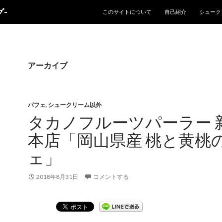
コンテンツへスキップ
-
このサイトについて
自己紹介
シューク
アーカイブ
パフェ
,
シュークリーム以外
タカノフルーツパーラー 
本店「岡山県産 桃と黄桃
ェ」
2018年8月31日
コメントする