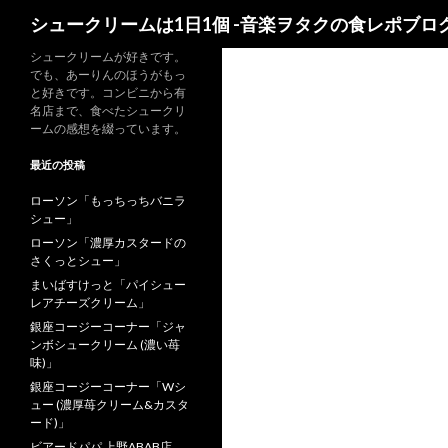
検
シュークリームは1日1個 -音楽ヲタクの食レポブログ
索
シュークリームが好きです。
でも、あーりんのほうがもっ
と好きです。コンビニから有
名店まで、食べたシュークリ
ームの感想を綴っています。
最近の投稿
ローソン「もっちっちバニラ
シュー」
ローソン「濃厚カスタードの
さくっとシュー」
まいばすけっと「パイシュー
レアチーズクリーム」
銀座コージーコーナー「ジャ
ンボシュークリーム (濃い苺
味)」
銀座コージーコーナー「Wシ
ュー (濃厚苺クリーム&カスタ
ード)」
ビアードパパ 上野ABAB店