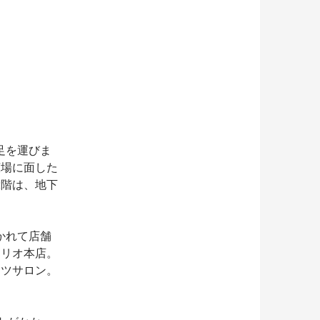
足を運びま
広場に面した
2階は、地下
かれて店舗
ェリオ本店。
ーツサロン。