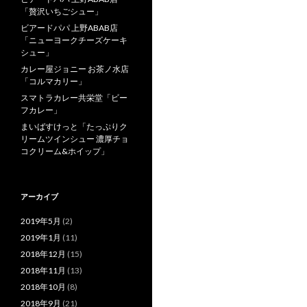
「贅沢いちごシュー」
ビアードパパ 上野ABAB店
「ニューヨークチーズケーキ
シュー」
カレー屋ジョニー お茶ノ水店
「コルマカリー」
スマトラカレー共栄堂「ビー
フカレー」
まいばすけっと「たっぷりク
リームツインシュー 濃厚チョ
コクリーム&ホイップ」
アーカイブ
2019年5月
(2)
2019年1月
(11)
2018年12月
(15)
2018年11月
(13)
2018年10月
(8)
2018年9月
(21)