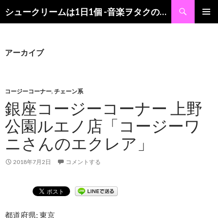
検
シュークリームは1日1個 -音楽ヲタクの食レポブログ-
索
コ
メインメ
ン
ニュー
テ
ン
アーカイブ
ツ
へ
ス
キ
コージーコーナー
,
チェーン系
ッ
銀座コージーコーナー 上野
プ
公園ルエノ店「コージーワ
ニさんのエクレア」
2018年7月2日
コメントする
都道府県: 東京