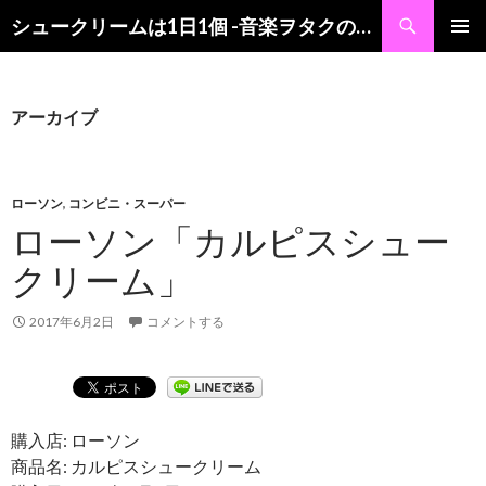
検
シュークリームは1日1個 -音楽ヲタクの食レポブログ-
索
コ
メインメ
ン
ニュー
テ
ン
アーカイブ
ツ
へ
ス
キ
ローソン
,
コンビニ・スーパー
ッ
ローソン「カルピスシュー
プ
クリーム」
2017年6月2日
コメントする
購入店: ローソン
商品名: カルピスシュークリーム