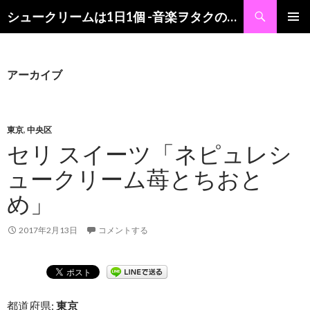
検
シュークリームは1日1個 -音楽ヲタクの食レポブログ-
索
コ
メインメ
ン
ニュー
テ
ン
アーカイブ
ツ
へ
ス
キ
東京
,
中央区
ッ
セリ スイーツ「ネピュレシ
プ
ュークリーム苺とちおと
め」
2017年2月13日
コメントする
都道府県:
東京